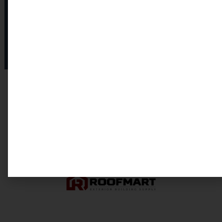
Réduction des coûts de réparation en
intervenant tôt
Tranquillité d'esprit en sachant que votre
toiture est en bon état
Nos partenaires de confiance pour
des matériaux de qualité pour notre
service de toiture à Mascouche et
Rive-Nord de Montréal