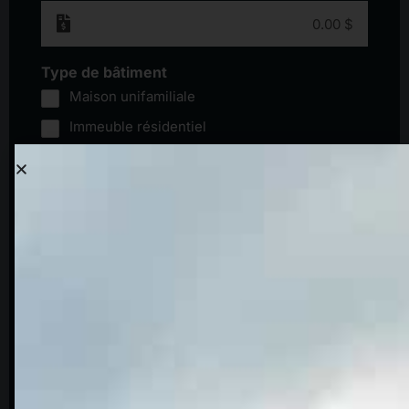
Type de bâtiment
Maison unifamiliale
Immeuble résidentiel
Duplex/Triplex
Bâtiment commercial
Autre