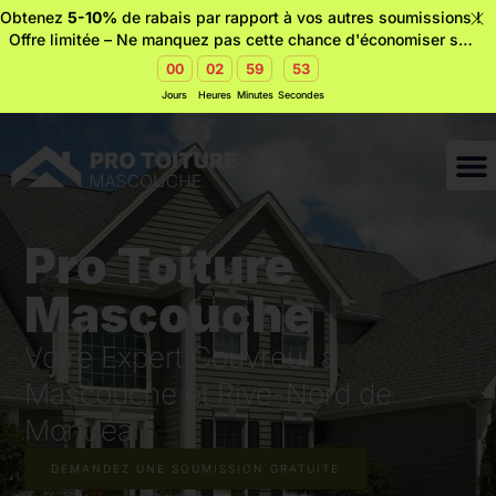
Obtenez
5-10%
de rabais par rapport à vos autres soumissions !
Offre limitée – Ne manquez pas cette chance d'économiser sur
votre toiture.🔥
00
02
59
52
Jours
Heures
Minutes
Secondes
Pro Toiture
Mascouche
Votre Expert Couvreur à
Mascouche et Rive-Nord de
Montréal
DEMANDEZ UNE SOUMISSION GRATUITE