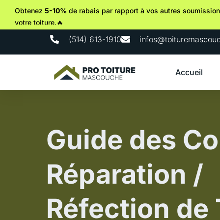
Obtenez
5-10%
de rabais par rapport à vos autres soumission
votre toiture.🔥
(514) 613-1910
infos@toituremascou
Accueil
Guide des Co
Réparation /
Réfection de 