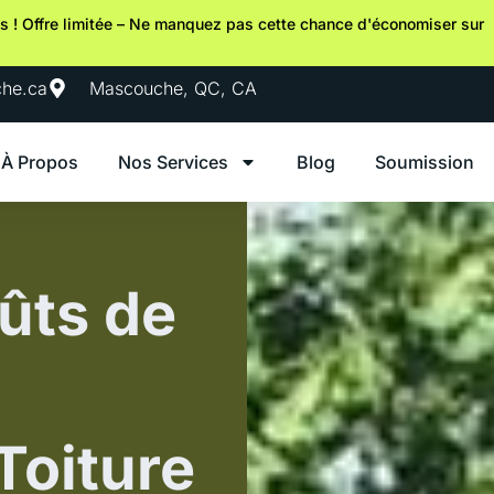
s ! Offre limitée – Ne manquez pas cette chance d'économiser sur
che.ca
Mascouche, QC, CA
À Propos
Nos Services
Blog
Soumission
ûts de
Toiture