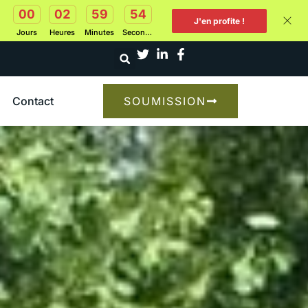
00
02
59
53
J'en profite !
Jours
Heures
Minutes
Secondes
Contact
SOUMISSION