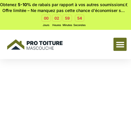
Obtenez
5-10%
de rabais par rapport à vos autres soumissions !
Offre limitée – Ne manquez pas cette chance d'économiser sur
votre toiture.🔥
00
02
59
54
Jours
Heures
Minutes
Secondes